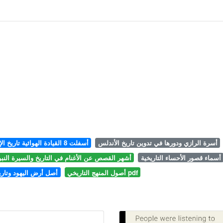
أسرة الرازي ودورها في تدوين تاريخ الأندلس
أسفلت 8 القيادة الهوائية تاريخ الإصدار الأولي
أسماء قصور الأحساء التاريخية
أشهر القصص عن الأغنام في التاريخ والسيرة النبو
أصول المنهج التاريخي pdf
أصل أرض اليهود وتا