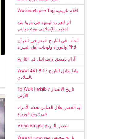
Wwcima4upco Tag افلام تاريخية
أثر العرب اليمنية في تاريخ بلاد
المغرب الإسلامي بوبة مجاني
أبحاث في التاريخ الجغرافي للقرآن
والتوراة ولهجات أهل السراة Phd
آرام دمشق وإسرائيل في التاريخ
Wwwماذا يعادل التاريخ 17 8 1441
بالميلادي
To Walk Invisible تاريخ الإصدار
الأولي
أبو الحسن هلال الصابي تحفة الأمراء
في تاريخ الوزراء
Vathousingsa تعديل التاريخ
Wwwshuragovsa تاريخ مجلس