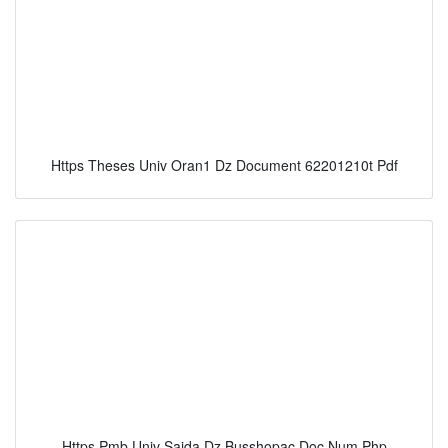
Https Theses Univ Oran1 Dz Document 62201210t Pdf
Https Pmb Univ Saida Dz Busshopac Doc Num Php