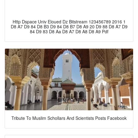
Http Dspace Univ Eloued Dz Bitstream 123456789 2016 1
D8 A7 D9 84 D8 B3 D9 84 D8 B7 D8 A9 20 D9 88 D8 A7 D9
84 D9 83 D8 Aa D8 A7 D8 A8 D8 A9 Pdf
Tribute To Muslim Schollars And Scientists Posts Facebook