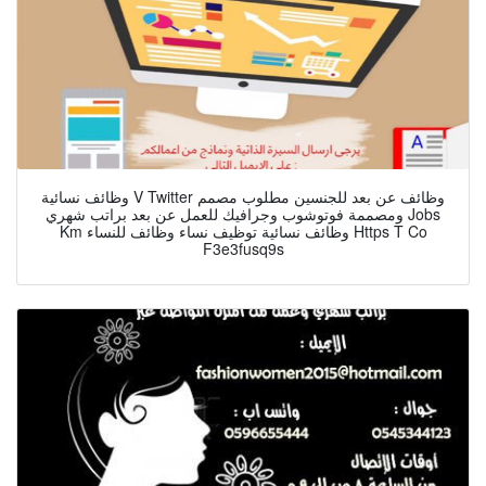
وظائف نسائية V Twitter وظائف عن بعد للجنسين مطلوب مصمم
ومصممة فوتوشوب وجرافيك للعمل عن بعد براتب شهري Jobs
Km وظائف نسائية توظيف نساء وظائف للنساء Https T Co
F3e3fusq9s