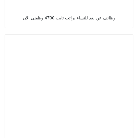
وظائف عن بعد للنساء براتب ثابت 4700 وظفني الان