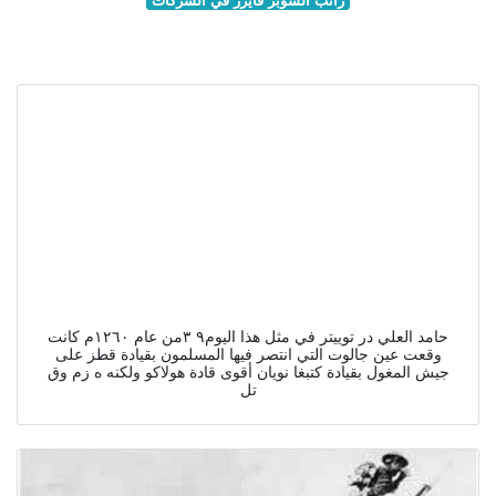
حامد العلي در توییتر في مثل هذا اليوم٩ ٣من عام ١٢٦٠م كانت
وقعت عين جالوت التي انتصر فيها المسلمون بقيادة قطز على
جيش المغول بقيادة كتبغا نويان أقوى قادة هولاكو ولكنه ه زم وق
تل