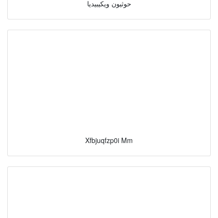
حوثيون ويكيبيديا
Xfbjuqfzp0i Mm