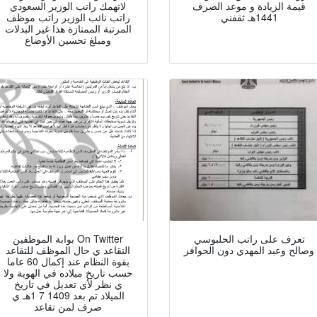
قيمة الزيادة و موعد الصرف
لاتهمك راتب الوزير السعودي
1441هـ ثقفني
راتب نائب الوزير راتب موظف
المرتبة الممتازة هذا غير البدلات
ومبلغ تحسين الأوضاع
تعرف على راتب الحلبوسي
بوابة الموظفين On Twitter
وصالح وعبد المهدي دون الحوافز
التقاعد ي حال الموظف للتقاعد
بقوة النظام عند إكمال 60 عاما
حسب تاريخ ميلاده في الهوية ولا
ي نظر لأي تعديل في تاريخ
الميلاد تم بعد 1409 7 1هـ ي
صرف لمن تقاعد