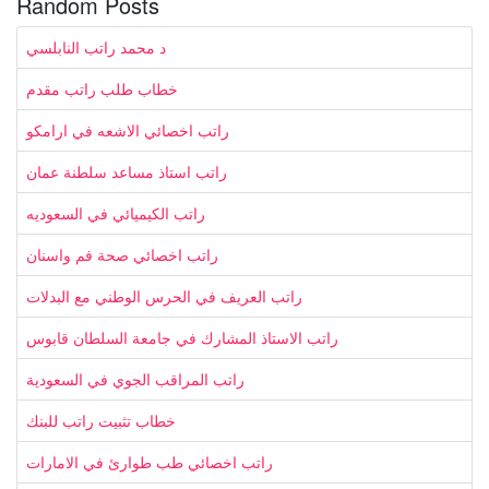
Random Posts
د محمد راتب النابلسي
خطاب طلب راتب مقدم
راتب اخصائي الاشعه في ارامكو
راتب استاذ مساعد سلطنة عمان
راتب الكيميائي في السعوديه
راتب اخصائي صحة فم واسنان
راتب العريف في الحرس الوطني مع البدلات
راتب الاستاذ المشارك في جامعة السلطان قابوس
راتب المراقب الجوي في السعودية
خطاب تثبيت راتب للبنك
راتب اخصائي طب طوارئ في الامارات