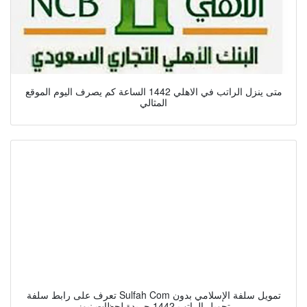
متى ينزل الراتب في الاهلي 1442 الساعة كم يصرف اليوم الموقع
المثالي
تعرف على رابط سلفة Sulfah Com تمويل سلفة الإسلامي بدون
تحويل الراتب 1442 جريدة لحظات نيوز