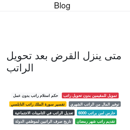
Blog
متى ينزل القرض بعد تحويل
الراتب
تمويل للمقيمين بدون تحويل راتب
حكم استلام راتب بدون عمل
توفير المال من الراتب الشهري
تفسير سورة الملك راتب النابلسي
حارس امن براتب 6000
تعديل الراتب في التامينات الاجتماعية
تقديم راتب شهر رمضان
تاريخ صرف الراتبين لموظفي الدولة