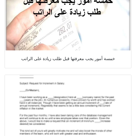
خمسة أمور يجب معرفتها قبل طلب زيادة على الراتب