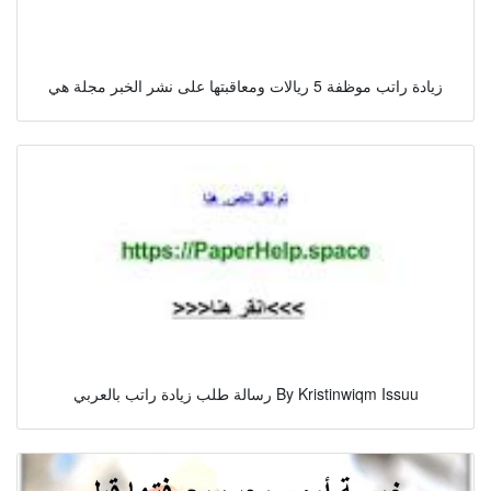
زيادة راتب موظفة 5 ريالات ومعاقبتها على نشر الخبر مجلة هي
رسالة طلب زيادة راتب بالعربي By Kristinwiqm Issuu