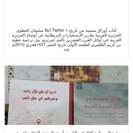
سليمان العطوي Auf Twitter 1 كتاب أوراق منسية من تاريخ
الجزيرة العربية تقارير الإستخبارات البريطانية عن أوضاع الجزيرة
العربية في أوائل القرن العشرين تأليف غيرترود بيل ترجمة عطية
بن كريم الظفيري الطبعة الأولى تاريخ النشر 1431هجري 2010م
عدد
زيارة إلى مكتبة آفاق في الكويت أسعد المنتدى الثقافي لخريجي