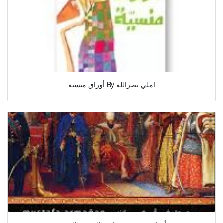
أوراق منسية By املي نصرالله