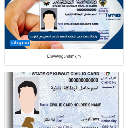
Emwwhg5mfimxjm