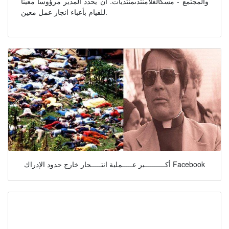
والمجتمع - مسكالغلامنتدىمنتديات. أن يحدد المدير مرؤوسا معينا
للقيام بأعباء انجاز عمل معين.
أكــــــــــبر عـــــملية انتـــــحار خارج حدود الإدراك Facebook