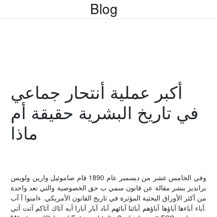
Blog
أكبر عملية أنتحار جماعي
في تاريخ البشرية حقيقة أم
ماذا
وفي الخامس عشر من ديسمبر عام 1890 قام صاموئيل وارين ولويس
برانديز بنشر مقالة عن قانون سمي ب حق الخصوصية والتي تعد واحدة
من أكثر الأوراق البحثية المؤثرة في تاريخ القانون الأمريكي. ءامنوا آ آب
آباء آباءها آباؤها آباؤهم آبائنا آبائهم آباد آبار آبارا آبه آتاك آتاكم آتت آتي.