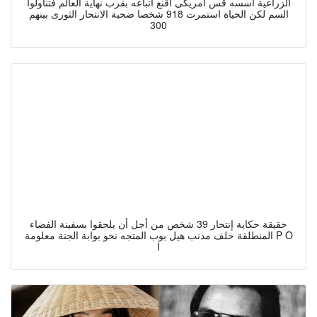
الزراعية أسسه قس أمريكى أقنع أتباعه بقرب نهاية العالم فتناولوا
السم لكن الحياة استمرت 918 شخصا ضحية الانتحار الثورى بينهم
300
حقيقة حكاية إنتحار 39 شخص من أجل أن يلحقوا بسفينة الفضاء
المنطلقة خلف مذنب هيل بوب المتجه نحو بوابة الجنة معلومة P O
I