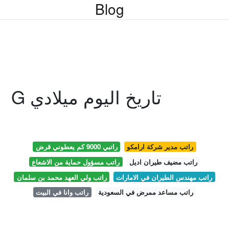
Blog
G تاريخ اليوم ميلادي
راتب مدير شركة ارامكو
راتبي 9000 كم يعطوني قرض
راتب مضيف طيران اديل
راتب مسؤول حماية من الاشعاع
راتب مهندس الطيران في الامارات
راتب ولي العهد محمد بن سلمان
راتب مساعد ممرض في السعودية
راتب وانا في البيت