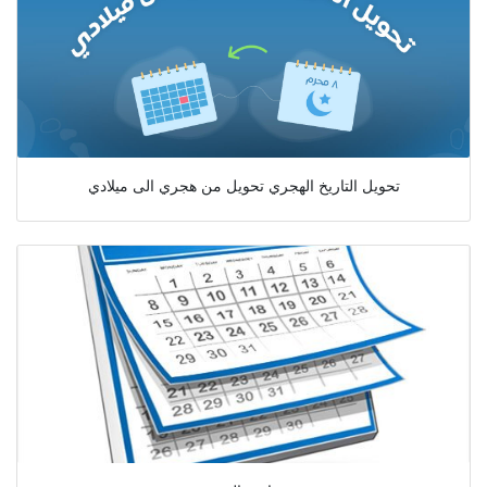
تحويل التاريخ الهجري تحويل من هجري الى ميلادي