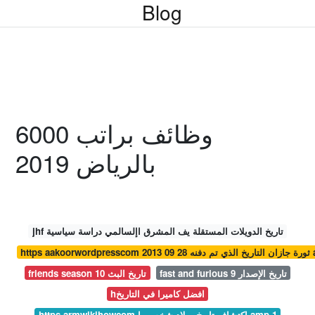
Blog
وظائف براتب 6000
بالرياض 2019
jhf تاريخ الدويلات المستقلة يف المشرق اإلسالمي دراسة سياسية
لذي تم دفنه amp
fast and furious 9 تاريخ الإصدار
friends season 10 تاريخ البث
hافضل كاميرا في التاريخ
https armwikihowcom اكتشاف تاريخ ميلاد شخص ما amp 1