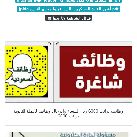
jpldg أشهر القادة العسكريين الذين غيروا مجرى التاريخ pdf
jhf قبائل الشايقية وتاريخها
وظائف براتب 6000 ريال للنساء والرجال وظائف لحملة الثانوية
براتب 6000