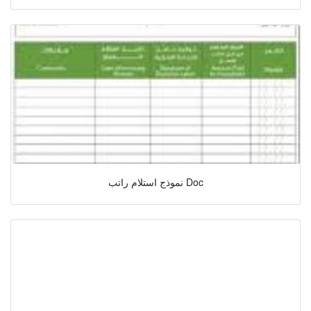
نموذج استلام راتب Doc