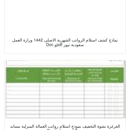
نماذج كشف استلام الرواتب الشهرية الاصلی 1442 وزارة العمل
Doc وpdf سعودية نيوز
الغرغرة نشوة التخفيف نموذج استلام رواتب العمالة المنزلية مساند