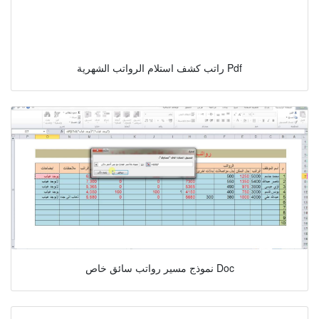
راتب كشف استلام الرواتب الشهرية Pdf
نموذج مسير رواتب سائق خاص Doc