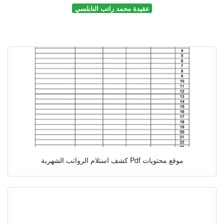
عقيدة محمد راتب النابلسي
كشف استلام الرواتب الشهرية Pdf موقع محتويات