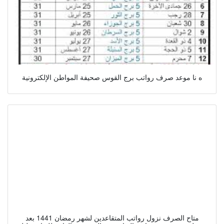
ه نا موعد صرف رواتب برج القوس صحيفة المواطن الإلكترونية
متاح الصرف نزول رواتب المتقاعدين لشهر رمضان 1441 بعد