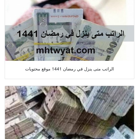
الراتب متى ينزل في رمضان 1441 موقع محتويات