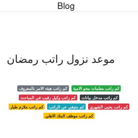
Blog
موعد نزول راتب رمضان
كم راتب معلمات محو الامية
كم راتب هيئه الامر بالمعروف
كم راتب مدخل بيانات
كم راتب وكيل رقيب في المباحث
كم راتب يحيى الشهري
كم متبقي عن الراتب
كم راتب ملازم طيار
كم راتب موظف البنك الاهلي