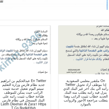
ملتقى معلمي السعودية On
عبدالحكيم بن ابراهيم En Twitter
Twitter إذا موظف أراد تحويل
جديد نظام فارس وزارة التعليم
راتبه الي بنك اخر غير البنك الذي
سيتم اليوم تفعيل خدمة تثبيت
ينزل فيه راتبه يطلب منه البنك
الراتب حيث يمكن للموظف
الجديد خطاب تثبيت الراتب وهذا
طباعة خطاب تثبيت راتبه على
يتطلب مراجعة الأجور والرواتب
البنك المسجل في نظام فارس
بالموارد
Latifh Dleehan Al Zara1 Https
T Co Bodkif3fvh