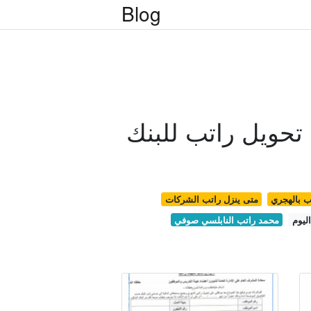
Blog
حويل راتب للبنك
ب بالهجري
متى ينزل راتب الشركات
ليوم
محمد راتب النابلسي صوفي