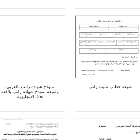
صيغة خطاب تثبيت راتب
نموذج شهادة راتب بالعربي
وصيغة نموذج شهادة راتب باللغة
الانجليزية Doc