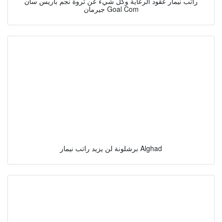
راتب نيمار عقود الرعاية وكل شيء عن ثروة نجم باريس سان
جيرمان Goal Com
برشلونة لن يزيد راتب نيمار Alghad