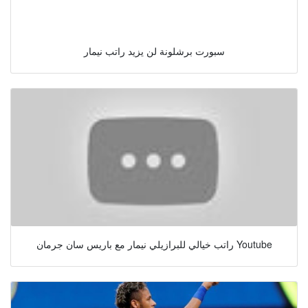
سبورت برشلونة لن يزيد راتب نيمار
راتب خيالي للبرازيلي نيمار مع باريس سان جرمان Youtube