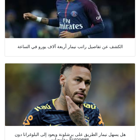
الكشف عن تفاصيل راتب نيمار أربعة آلاف يورو في الساعة
هل يسهل نيمار الطريق على برشلونة ويعود إلى البلوغرانا دون
مفاوضات Euronews