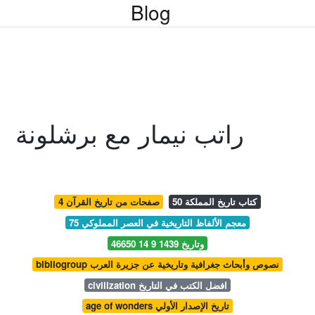
Blog
راتب نيمار مع برشلونة
50 كتاب تاريخ المملكة
4 صفحات من تاريخ القرآن
75 معجم الألفاظ التاريخية في العصر المملوكي
46650 وتاريخ 1439 9 14
bibliogroup نصوص وأبحاث جغرافية وتاريخية عن جزيرة العرب
civilization افضل الكتب في التاريخ
age of wonders تاريخ الإصدار الأولي