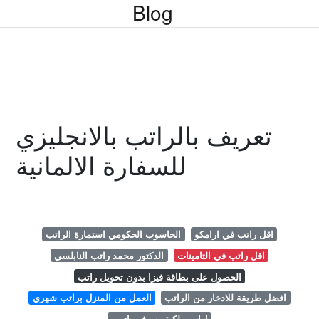
Blog
تعريف بالراتب بالانجليزي
للسفارة الالمانية
اقل راتب في ارامكو
الحاسوب الحكومي استمارة الراتب
اقل راتب في التامينات
الدكتور محمد راتب النابلسي
الحصول على بطاقة فيزا بدون تحويل راتب
افضل طريقة للادخار من الراتب
العمل من المنزل براتب شهري
اوامر ملكية بصرف راتبين