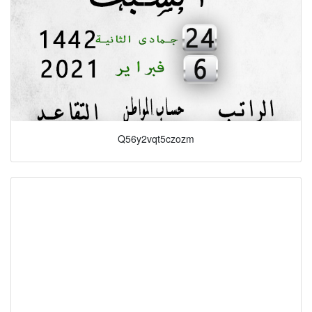
Q56y2vqt5czozm