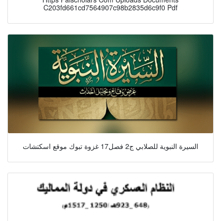
C203fd661cd7564907c98b2835d6c9f0 Pdf
السيرة النبوية للصلابي ج2 فصل17 غزوة تبوك موقع اسكتشات