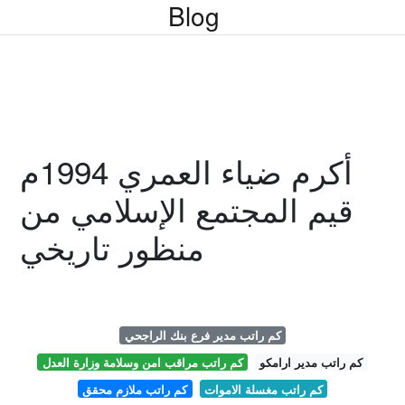
Blog
أكرم ضياء العمري 1994م
قيم المجتمع الإسلامي من
منظور تاريخي
كم راتب مدير فرع بنك الراجحي
كم راتب مدير ارامكو
كم راتب مراقب امن وسلامة وزارة العدل
كم راتب مغسلة الاموات
كم راتب ملازم محقق