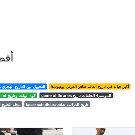
أقص
hأكبر خيانة في تاريخ العالم ظافر القرني يوتيوب
excelالتحويل بين التاريخ الهجري 
game of thrones الموسم4 الحلقات تاريخ
html كود الوقت وتاريخ
lasse schultebraucks تاريخ الدراسة
issn مجلة الخليج 