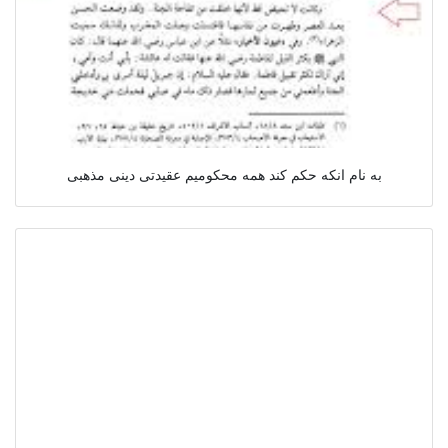
به نام انکه حکم کند همه محکومیم عقیدتی دینی مذهبی