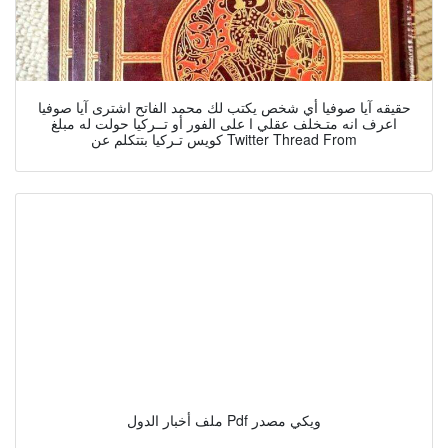
حقيقه آيا صوفيا أي شخص يكتب لك محمد الفاتح اشترى آيا صوفيا
اعرف انه متـخلف عقلي ا على الفور أو تــركيا حولت له مبلغ
كويس تـركيا بتتكلم عن Twitter Thread From
ملف أخبار الدول Pdf ويكي مصدر