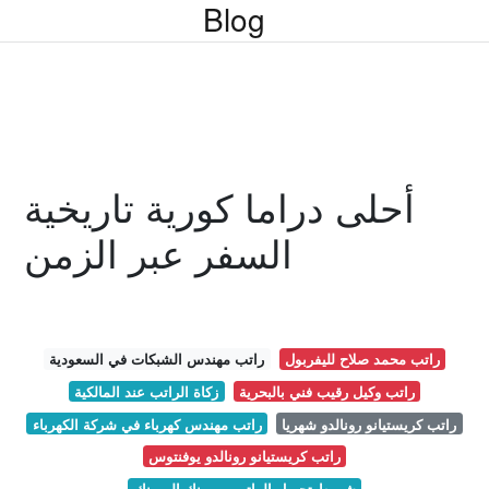
Blog
أحلى دراما كورية تاريخية
السفر عبر الزمن
راتب محمد صلاح لليفربول
راتب مهندس الشبكات في السعودية
راتب وكيل رقيب فني بالبحرية
زكاة الراتب عند المالكية
راتب كريستيانو رونالدو شهريا
راتب مهندس كهرباء في شركة الكهرباء
راتب كريستيانو رونالدو يوفنتوس
شروط تحويل الراتب من بنك الى بنك